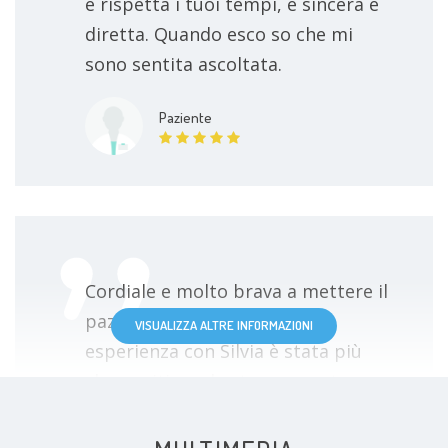
e rispetta i tuoi tempi, è sincera e
diretta. Quando esco so che mi
sono sentita ascoltata.
Paziente
Cordiale e molto brava a mettere il
paziente a suo agio. La mia
VISUALIZZA ALTRE INFORMAZIONI
esperienza con Silvia è stata più
che positiva ed estremamente
utile.