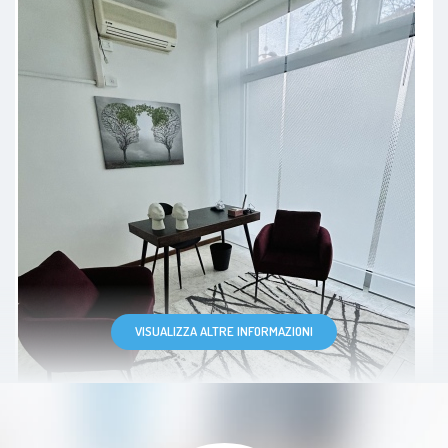
piena di confusione in testa.
Procedono poi, sempre con me che
parlo, e Silvia che, pian piano, mi
aiuta a fare ordine in tutta quella
confusione, a capire e sciogliere i
nodi che ho dentro. Credo che un
bravo/a terapeuta ti aiuti a fare
proprio questo: come dice lei
stessa, i terapeuti non possiedono
una pozione che possa risolvere i
problemi, ma ti aiutano a fare luce
VISUALIZZA ALTRE INFORMAZIONI
in tutte quelle parti oscure di cui si
ha paura. Silvia credo che abbia
proprio questa capacità, sa come
indirizzarti e come aiutarti a