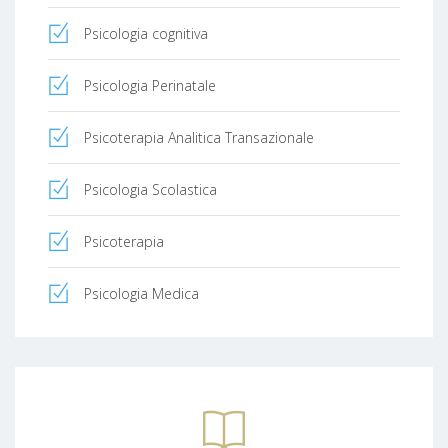
focalizzandomi su adulti e giovani-adulti.
Ricevo a Mestre su appuntamento.
Psicologia cognitiva
Potete contattarmi per ulteriori informazioni.
Psicologia Perinatale
Psicoterapia Analitica Transazionale
Psicologia Scolastica
Psicoterapia
Psicologia Medica