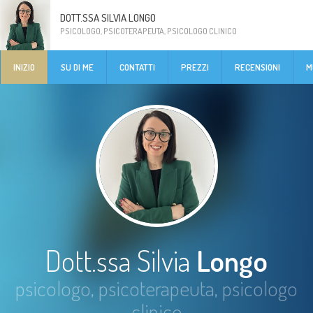
DOTT.SSA SILVIA LONGO
PSICOLOGO, PSICOTERAPEUTA, PSICOLOGO CLINICO
INIZIO
SU DI ME
CONTATTI
PREZZI
RECENSIONI
M
Dott.ssa Silvia
Longo
psicologo, psicoterapeuta, psicologo
clinico