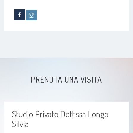
Depressione post-partum
Maternity blues
Psicologia della gravidanza
Psicosi post partum
Sindrome di abbandono
PRENOTA UNA VISITA
Dolore
Coming out
Studio Privato Dott.ssa Longo
sindrome premestruale
Silvia